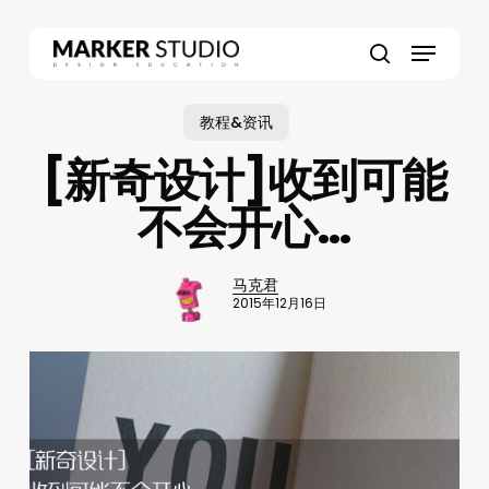
Skip
to
Menu
main
search
content
教程&资讯
[新奇设计]收到可能
不会开心…
马克君
2015年12月16日