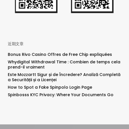
近期文章
Bonus Rivo Casino Offres de Free Chip expliquées
Whydigital Withdrawal Time : Combien de temps cela
prend-il vraiment
Este Mozzartt Sigur și de Încredere? Analiză Completă
a Securității și a Licenței
How to Spot a Fake Spinpolo Login Page
Spinbosss KYC Privacy: Where Your Documents Go