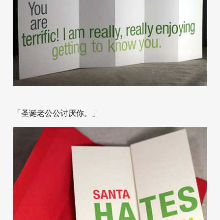
「圣诞老公公讨厌你。」