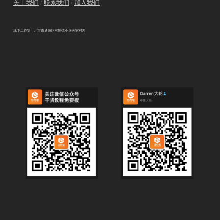
关于我们
/
联系我们
/
加入我们
线下工作室：北京市通州区宋庄镇小堡画家村内