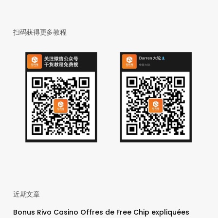
扫码获得更多教程
近期文章
Bonus Rivo Casino Offres de Free Chip expliquées