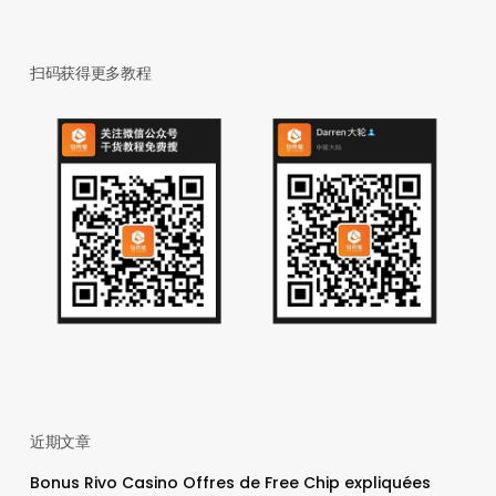
扫码获得更多教程
近期文章
Bonus Rivo Casino Offres de Free Chip expliquées