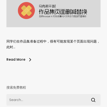
同学们在作品集准备过程中，很有可能发现某个页面出现问题，
此时…
Read More
搜索免费教程