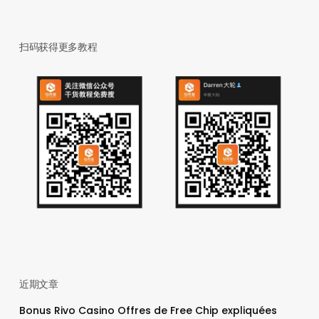
扫码获得更多教程
近期文章
Bonus Rivo Casino Offres de Free Chip expliquées