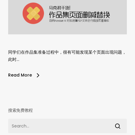
同学们在作品集准备过程中，很有可能发现某个页面出现问题，
此时…
Read More
搜索免费教程