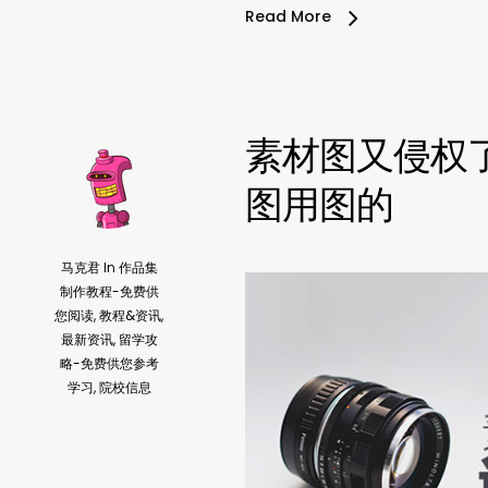
Read More
素材图又侵权
图用图的
马克君
In
作品集
制作教程-免费供
您阅读
,
教程&资讯
,
最新资讯
,
留学攻
略-免费供您参考
学习
,
院校信息