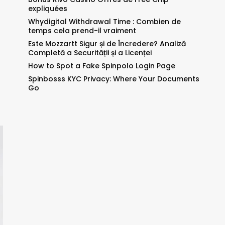
expliquées
Whydigital Withdrawal Time : Combien de
temps cela prend-il vraiment
Este Mozzartt Sigur și de Încredere? Analiză
Completă a Securității și a Licenței
How to Spot a Fake Spinpolo Login Page
Spinbosss KYC Privacy: Where Your Documents
Go