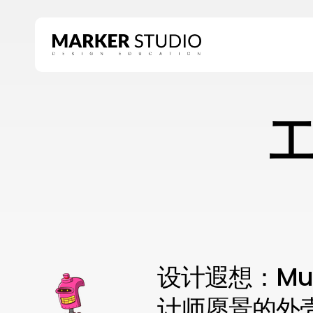
Skip
to
main
content
Hit enter to search or ESC to close
设计遐想：Mu
计师愿景的外