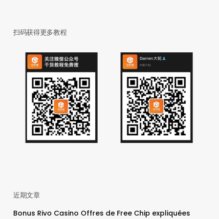
扫码获得更多教程
近期文章
Bonus Rivo Casino Offres de Free Chip expliquées