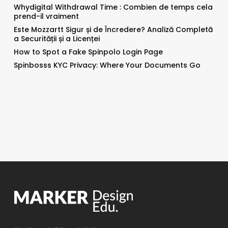
Whydigital Withdrawal Time : Combien de temps cela
prend-il vraiment
Este Mozzartt Sigur și de Încredere? Analiză Completă
a Securității și a Licenței
How to Spot a Fake Spinpolo Login Page
Spinbosss KYC Privacy: Where Your Documents Go