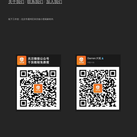
关于我们
/
联系我们
/
加入我们
线下工作室：北京市通州区宋庄镇小堡画家村内