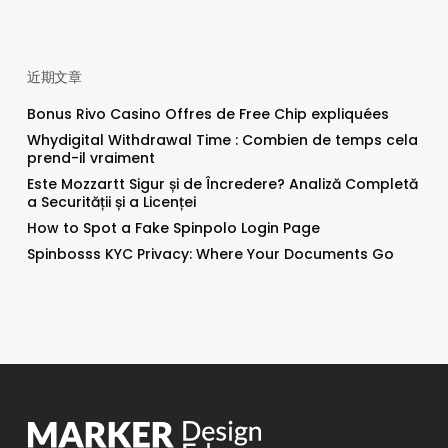
近期文章
Bonus Rivo Casino Offres de Free Chip expliquées
Whydigital Withdrawal Time : Combien de temps cela
prend-il vraiment
Este Mozzartt Sigur și de Încredere? Analiză Completă
a Securității și a Licenței
How to Spot a Fake Spinpolo Login Page
Spinbosss KYC Privacy: Where Your Documents Go