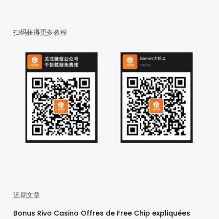
扫码获得更多教程
近期文章
Bonus Rivo Casino Offres de Free Chip expliquées