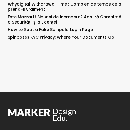
Whydigital Withdrawal Time : Combien de temps cela
prend-il vraiment
Este Mozzartt Sigur și de Încredere? Analiză Completă
a Securității și a Licenței
How to Spot a Fake Spinpolo Login Page
Spinbosss KYC Privacy: Where Your Documents Go