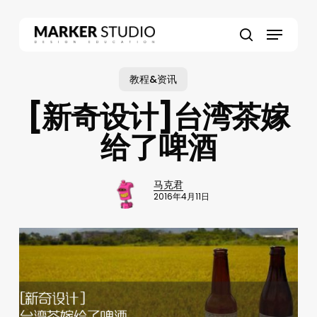
Skip
to
Menu
main
search
content
教程&资讯
[新奇设计]台湾茶嫁
给了啤酒
马克君
2016年4月11日