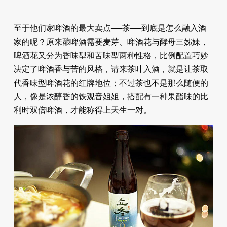
至于他们家啤酒的最大卖点──茶──到底是怎么融入酒
家的呢？原来酿啤酒需要麦芽、啤酒花与酵母三姊妹，
啤酒花又分为香味型和苦味型两种性格，比例配置巧妙
决定了啤酒香与苦的风格，请来茶叶入酒，就是让茶取
代香味型啤酒花的红牌地位；不过茶也不是那么随便的
人，像是浓醇香的铁观音姐姐，搭配有一种果酯味的比
利时双倍啤酒，才能称得上天生一对。