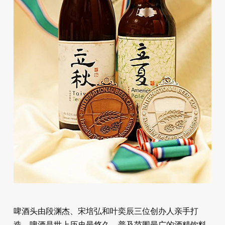
啤酒头由段渊杰、宋培弘和叶奕辰三位创办人亲手打
造，啤酒是世上历史最悠久、普及范围最广的酒精饮料