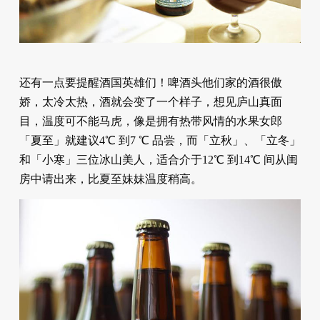
还有一点要提醒酒国英雄们！啤酒头他们家的酒很傲
娇，太冷太热，酒就会变了一个样子，想见庐山真面
目，温度可不能马虎，像是拥有热带风情的水果女郎
「夏至」就建议4℃ 到7 ℃ 品尝，而「立秋」、「立冬」
和「小寒」三位冰山美人，适合介于12℃ 到14℃ 间从闺
房中请出来，比夏至妹妹温度稍高。