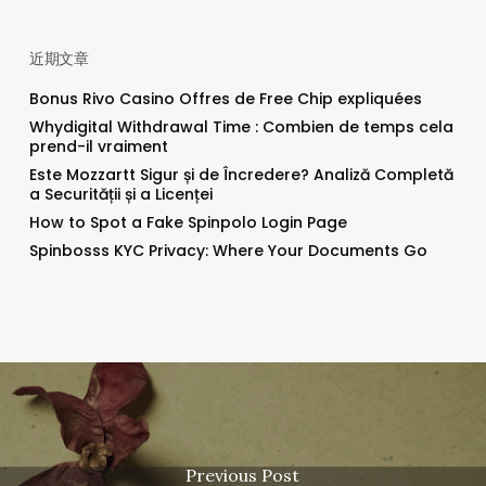
近期文章
Bonus Rivo Casino Offres de Free Chip expliquées
Whydigital Withdrawal Time : Combien de temps cela
prend-il vraiment
Este Mozzartt Sigur și de Încredere? Analiză Completă
a Securității și a Licenței
How to Spot a Fake Spinpolo Login Page
Spinbosss KYC Privacy: Where Your Documents Go
Previous Post