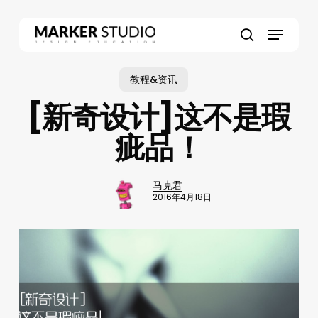
Skip
to
Menu
main
search
content
教程&资讯
[新奇设计]这不是瑕
疵品！
马克君
2016年4月18日