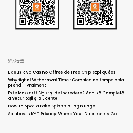
近期文章
Bonus Rivo Casino Offres de Free Chip expliquées
Whydigital Withdrawal Time : Combien de temps cela
prend-il vraiment
Este Mozzartt Sigur și de Încredere? Analiză Completă
a Securității și a Licenței
How to Spot a Fake Spinpolo Login Page
Spinbosss KYC Privacy: Where Your Documents Go