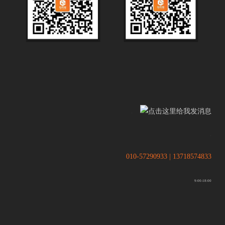
.
.
010-57290933 | 13718574833
9:00-18:00