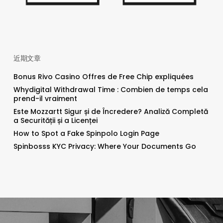
近期文章
Bonus Rivo Casino Offres de Free Chip expliquées
Whydigital Withdrawal Time : Combien de temps cela
prend-il vraiment
Este Mozzartt Sigur și de Încredere? Analiză Completă
a Securității și a Licenței
How to Spot a Fake Spinpolo Login Page
Spinbosss KYC Privacy: Where Your Documents Go