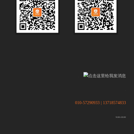
.
.
010-57290933 | 13718574833
9:00-18:00