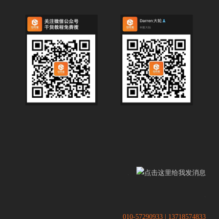
.
.
010-57290933 | 13718574833