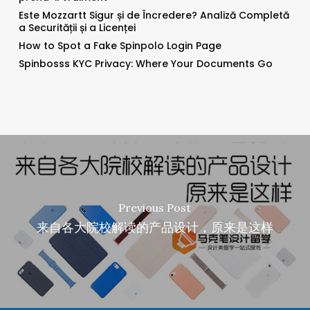
Este Mozzartt Sigur și de Încredere? Analiză Completă
a Securității și a Licenței
How to Spot a Fake Spinpolo Login Page
Spinbosss KYC Privacy: Where Your Documents Go
Previous Post
来自各大院校解读的产品设计，原来是这样