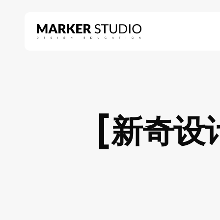
Skip
to
main
content
Hit enter to search or ESC to close
[新奇设