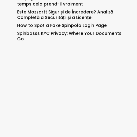
temps cela prend-il vraiment
Este Mozzartt Sigur și de Încredere? Analiză
Completă a Securității și a Licenței
How to Spot a Fake Spinpolo Login Page
Spinbosss KYC Privacy: Where Your Documents
Go