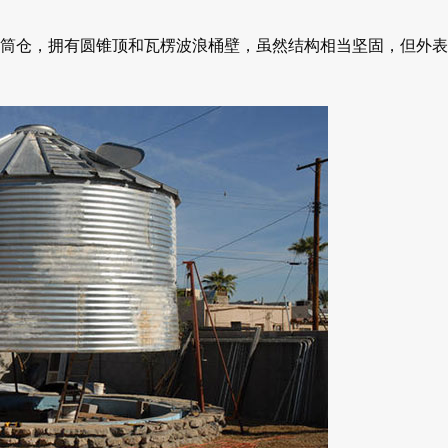
955 年的不锈钢筒仓，拥有圆锥顶和瓦楞波浪桶壁，虽然结构相当坚固，但外表