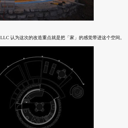
iser LLC 认为这次的改造重点就是把「家」的感觉带进这个空间。