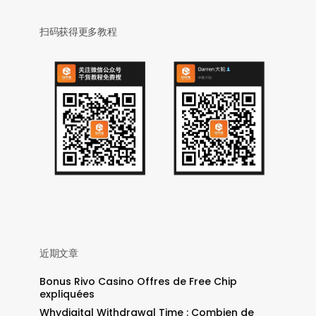
扫码获得更多教程
近期文章
Bonus Rivo Casino Offres de Free Chip
expliquées
Whydigital Withdrawal Time : Combien de