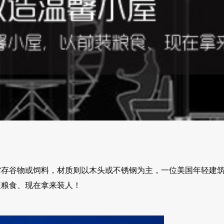
用来贮存谷物或饲料，材质则以木头或不锈钢为主，一位美国年轻建
装粮食、现在拿来装人！