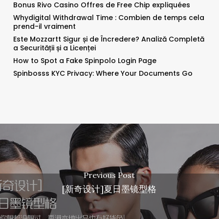
Bonus Rivo Casino Offres de Free Chip expliquées
Whydigital Withdrawal Time : Combien de temps cela
prend-il vraiment
Este Mozzartt Sigur și de Încredere? Analiză Completă
a Securității și a Licenței
How to Spot a Fake Spinpolo Login Page
Spinbosss KYC Privacy: Where Your Documents Go
Previous Post
[新奇设计]夏日墨镜型格