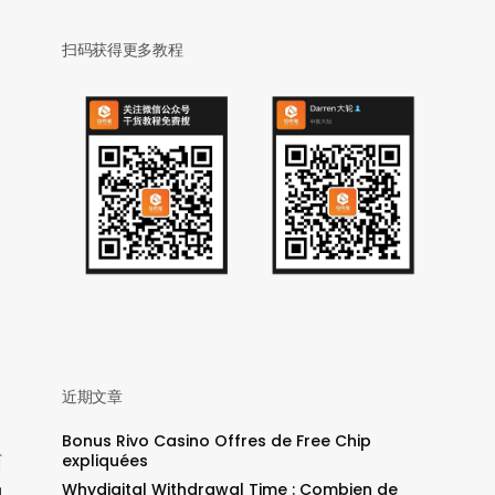
扫码获得更多教程
近期文章
Bonus Rivo Casino Offres de Free Chip
expliquées
面
Whydigital Withdrawal Time : Combien de