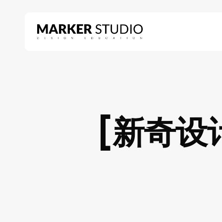
Skip
to
main
content
Hit enter to search or ESC to close
[新奇设