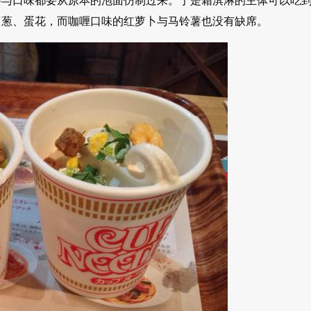
料与口味都要从原本的泡面仿制过来。于是霜淇淋的主体可以吃
、葱、蛋花，而咖喱口味的红萝卜与马铃薯也没有缺席。