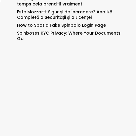
到
temps cela prend-il vraiment
Este Mozzartt Sigur și de Încredere? Analiză
Completă a Securității și a Licenței
How to Spot a Fake Spinpolo Login Page
Spinbosss KYC Privacy: Where Your Documents
Go