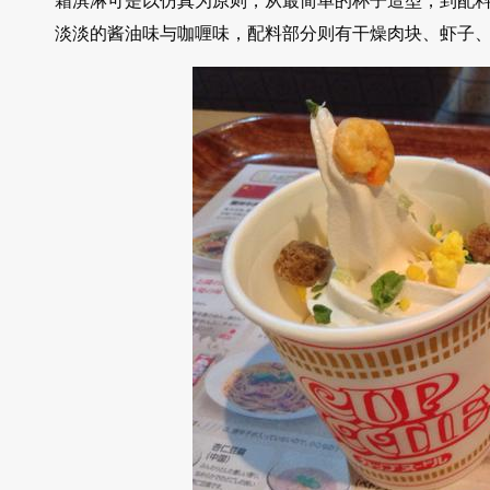
霜淇淋可是以仿真为原则，从最简单的杯子造型，到配
淡淡的酱油味与咖喱味，配料部分则有干燥肉块、虾子