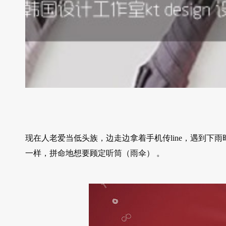
现在人老爱当低头族，边走边拿着手机传line，遇到下
一样，拼命地想要顾定听筒（雨伞） 。