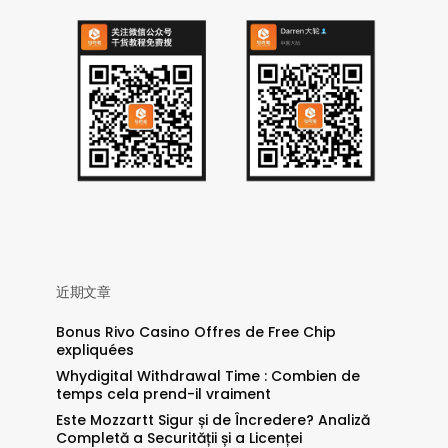
近期文章
Bonus Rivo Casino Offres de Free Chip
expliquées
Whydigital Withdrawal Time : Combien de
temps cela prend-il vraiment
Este Mozzartt Sigur și de Încredere? Analiză
Completă a Securității și a Licenței