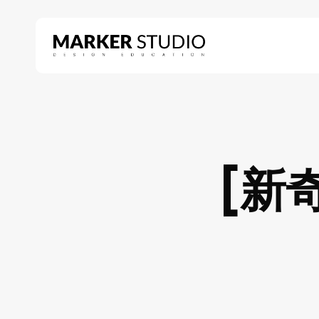
Skip
to
main
content
Hit enter to search or ESC to close
[新