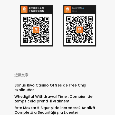
近期文章
Bonus Rivo Casino Offres de Free Chip
expliquées
Whydigital Withdrawal Time : Combien de
temps cela prend-il vraiment
Este Mozzartt Sigur și de Încredere? Analiză
Completă a Securității și a Licenței