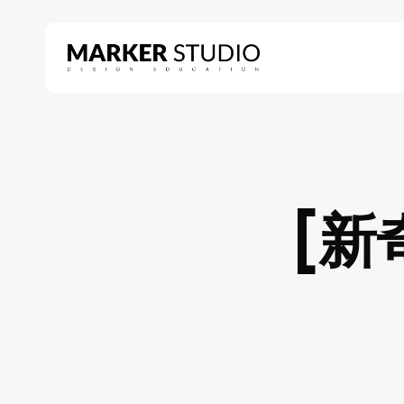
Skip
to
main
content
Hit enter to search or ESC to close
[新