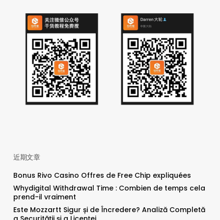
近期文章
Bonus Rivo Casino Offres de Free Chip expliquées
Whydigital Withdrawal Time : Combien de temps cela
prend-il vraiment
Este Mozzartt Sigur și de Încredere? Analiză Completă
a Securității și a Licenței