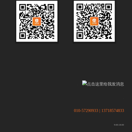
.
.
010-57290933 | 13718574833
9:00-18:00