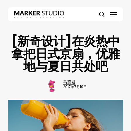
Skip
to
Menu
main
search
content
[新奇设计]在炎热中
拿把日式京扇，优雅
地与夏日共处吧
马克君
2017年7月19日