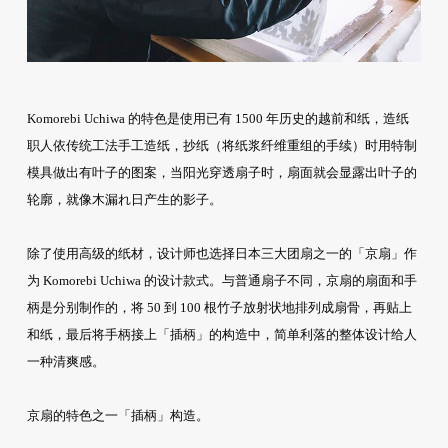
Komorebi Uchiwa 的特色是使用已有 1500 年历史的越前和纸，造纸
职人依传统工法手工造纸，抄纸（将纸浆纤维重组的手续）时用特制
模具做出有叶子的图案，当阳光穿透扇子时，扇面就会显露出叶子的
轮廓，就像木漏れ日产生的影子。
除了使用高级的纸材，设计师也选择日本三大团扇之一的「京扇」作
为 Komorebi Uchiwa 的设计款式。与普通扇子不同，京扇的扇面和手
柄是分别制作的，将 50 到 100 根竹子放射状地排列成扇骨，再贴上
和纸，最后将手柄接上「插柄」的构造中，简单利落的整体设计给人
一种清爽感。
京扇的特色之一「插柄」构造。