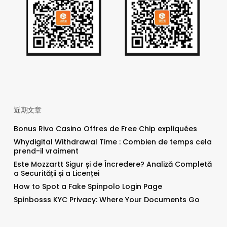
近期文章
Bonus Rivo Casino Offres de Free Chip expliquées
Whydigital Withdrawal Time : Combien de temps cela
prend-il vraiment
Este Mozzartt Sigur și de Încredere? Analiză Completă
a Securității și a Licenței
How to Spot a Fake Spinpolo Login Page
Spinbosss KYC Privacy: Where Your Documents Go