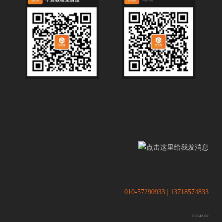
.
.
010-57290933 | 13718574833
9:00-18:00