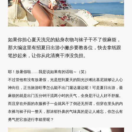
如果你担心夏天洗完的贴身衣物与袜子干不了很麻烦，
那大编这里有招夏日出游小撇步要教各位，快去拿纸跟
笔抄起来，让你从此清爽干净没负担。
耶！放暑假啦……我是说如果有的话啦～（笑）
不过管他有没有放暑假，光是想到夏天的阳光沙滩比基尼就够让人心
神向往，正当旅游旺季怎么能不出门遛达遛达呢！可是夏日出游，最
麻烦的就是出门五分钟汗流两小时的天气，全身是汗让人好不舒服。
而且穿在外面的衣服裤子一会就风干了倒还无所谓，但穿在里头的内
衣裤与袜子闷一整天，那浓郁扑鼻的气味真的是让人难忘，你怎么有
勇气把它放进行李箱里呢？