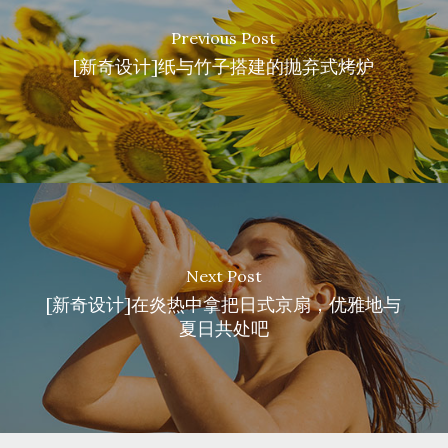
Previous Post
[新奇设计]纸与竹子搭建的抛弃式烤炉
Next Post
[新奇设计]在炎热中拿把日式京扇，优雅地与
夏日共处吧