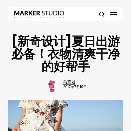
Skip
to
Menu
main
search
content
[新奇设计]夏日出游
必备！衣物清爽干净
的好帮手
马克君
2017年7月19日