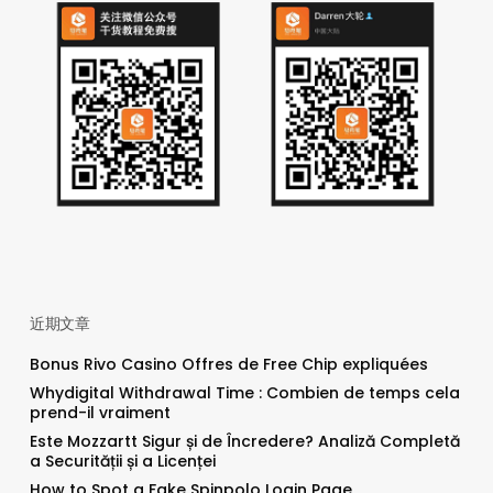
近期文章
Bonus Rivo Casino Offres de Free Chip expliquées
Whydigital Withdrawal Time : Combien de temps cela
prend-il vraiment
Este Mozzartt Sigur și de Încredere? Analiză Completă
a Securității și a Licenței
How to Spot a Fake Spinpolo Login Page