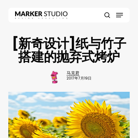
Skip
to
Menu
main
search
content
[新奇设计]纸与竹子
搭建的抛弃式烤炉
马克君
2017年7月19日