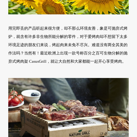
用完即丢的产品听起来很方便，却不那么环境友善，象是可抛弃式烤
炉，就含有许多非生物所能分解的零件，对于爱烤肉却不想留下太多
环境足迹的朋友们来说，烤起肉来未免不尽兴。难道没有两全其美的
作法吗？当然有！最近欧洲上出现一款号称百分之百可生物分解的抛
弃式烤肉架 CasusGrill，就让大自然和大家都能一起开心享受烤肉。