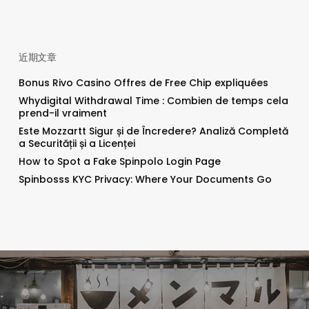
近期文章
Bonus Rivo Casino Offres de Free Chip expliquées
Whydigital Withdrawal Time : Combien de temps cela
prend-il vraiment
Este Mozzartt Sigur și de Încredere? Analiză Completă
a Securității și a Licenței
How to Spot a Fake Spinpolo Login Page
Spinbosss KYC Privacy: Where Your Documents Go