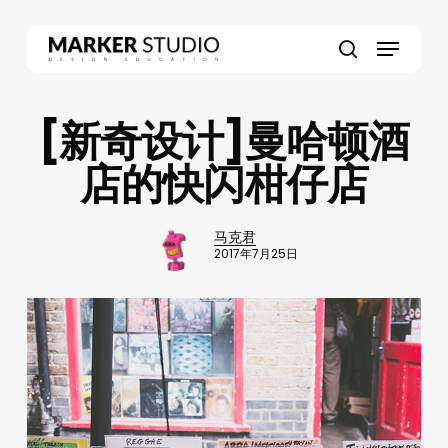
Skip
to
Menu
main
search
content
[新奇设计]曼哈顿酒
店的快闪柑仔店
马克君
2017年7月25日