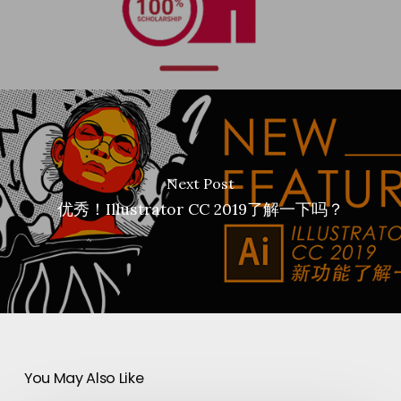
Next Post
优秀！Illustrator CC 2019了解一下吗？
You May Also Like