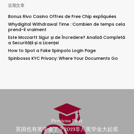
近期文章
Bonus Rivo Casino Offres de Free Chip expliquées
Whydigital Withdrawal Time : Combien de temps cela
prend-il vraiment
Este Mozzartt Sigur și de Încredere? Analiză Completă
a Securității și a Licenței
How to Spot a Fake Spinpolo Login Page
Spinbosss KYC Privacy: Where Your Documents Go
Previous Post
英国也有奖学金了？2019非凡奖学金大起底