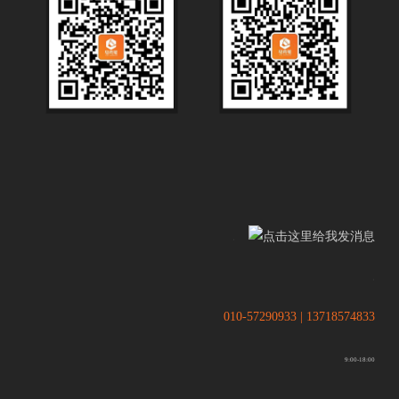
.
.
010-57290933 | 13718574833
9:00-18:00