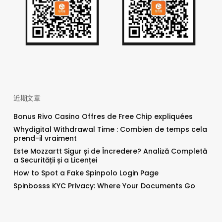
近期文章
Bonus Rivo Casino Offres de Free Chip expliquées
Whydigital Withdrawal Time : Combien de temps cela
prend-il vraiment
Este Mozzartt Sigur și de Încredere? Analiză Completă
a Securității și a Licenței
How to Spot a Fake Spinpolo Login Page
Spinbosss KYC Privacy: Where Your Documents Go