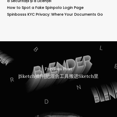
a Securității și a Licenței
How to Spot a Fake Spinpolo Login Page
Spinbosss KYC Privacy: Where Your Documents Go
Previous Post
|Sketch插件|把混合工具搬进Sketch里