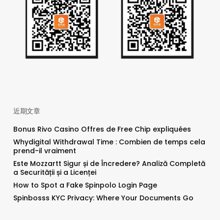
近期文章
Bonus Rivo Casino Offres de Free Chip expliquées
Whydigital Withdrawal Time : Combien de temps cela
prend-il vraiment
Este Mozzartt Sigur și de Încredere? Analiză Completă
a Securității și a Licenței
How to Spot a Fake Spinpolo Login Page
Spinbosss KYC Privacy: Where Your Documents Go