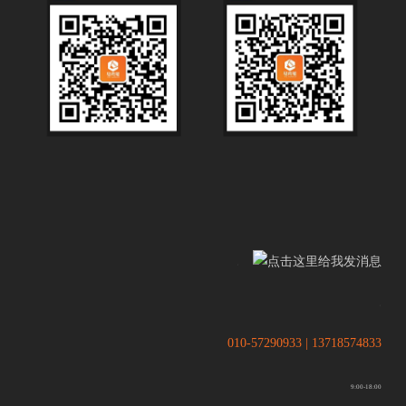
.
.
010-57290933 | 13718574833
9:00-18:00