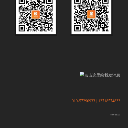
.
.
010-57290933 | 13718574833
9:00-18:00