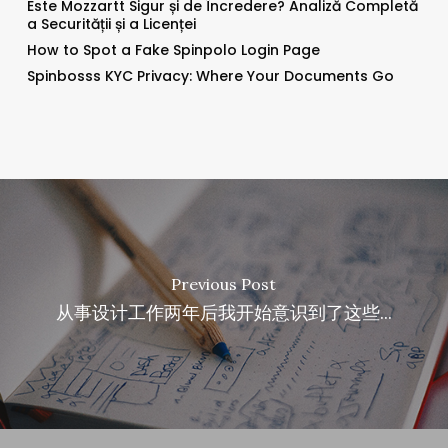
Este Mozzartt Sigur și de Încredere? Analiză Completă
a Securității și a Licenței
How to Spot a Fake Spinpolo Login Page
Spinbosss KYC Privacy: Where Your Documents Go
Previous Post
从事设计工作两年后我开始意识到了这些...