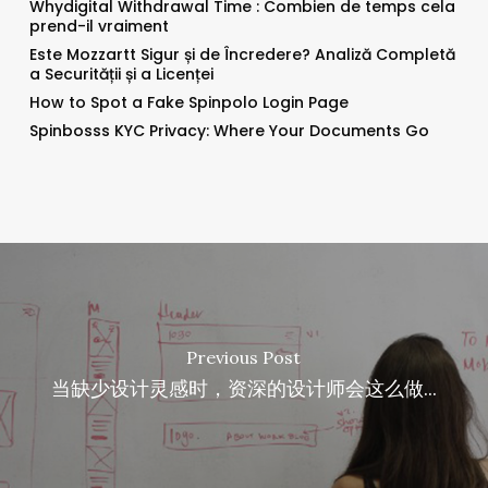
Whydigital Withdrawal Time : Combien de temps cela
prend-il vraiment
Este Mozzartt Sigur și de Încredere? Analiză Completă
a Securității și a Licenței
How to Spot a Fake Spinpolo Login Page
Spinbosss KYC Privacy: Where Your Documents Go
Previous Post
当缺少设计灵感时，资深的设计师会这么做...