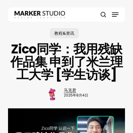
Skip
to
Menu
main
search
content
教程&资讯
Zico同学：我用残缺
作品集 申到了米兰理
工大学 [学生访谈]
马克君
2025年8月4日