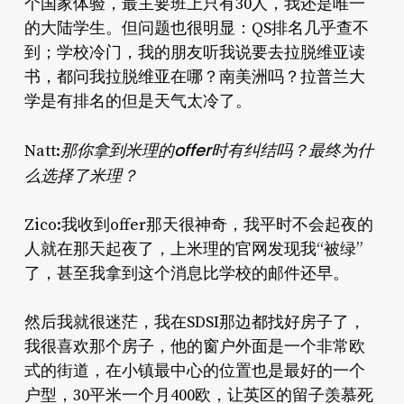
个国家体验，最主要班上只有30人，我还是唯一
的大陆学生。但问题也很明显：QS排名几乎查不
到；学校冷门，我的朋友听我说要去拉脱维亚读
书，都问我拉脱维亚在哪？南美洲吗？拉普兰大
学是有排名的但是天气太冷了。
那你拿到米理的offer时有纠结吗？最终为什
Natt:
么选择了米理？
Zico:我收到offer那天很神奇，我平时不会起夜的
人就在那天起夜了，上米理的官网发现我“被绿”
了，甚至我拿到这个消息比学校的邮件还早。
然后我就很迷茫，我在SDSI那边都找好房子了，
我很喜欢那个房子，他的窗户外面是一个非常欧
式的街道，在小镇最中心的位置也是最好的一个
户型，30平米一个月400欧，让英区的留子羡慕死