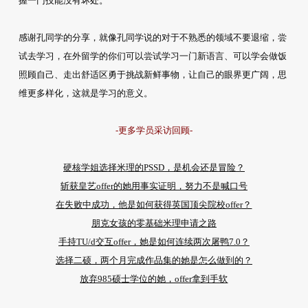
握一门技能没有坏处。
感谢孔同学的分享，就像孔同学说的对于不熟悉的领域不要退缩，尝
试去学习，在外留学的你们可以尝试学习一门新语言、可以学会做饭
照顾自己、走出舒适区勇于挑战新鲜事物，让自己的眼界更广阔，思
维更多样化，这就是学习的意义。
-更多学员采访回顾-
硬核学姐选择米理的PSSD，是机会还是冒险？
斩获皇艺offer的她用事实证明，努力不是喊口号
在失败中成功，他是如何获得英国顶尖院校offer？
朋克女孩的零基础米理申请之路
手持TU/d交互offer，她是如何连续两次屠鸭7.0？
选择二硕，两个月完成作品集的她是怎么做到的？
放弃985硕士学位的她，offer拿到手软