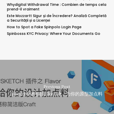
Whydigital Withdrawal Time : Combien de temps cela
prend-il vraiment
Este Mozzartt Sigur și de Încredere? Analiză Completă
a Securității și a Licenței
How to Spot a Fake Spinpolo Login Page
Spinbosss KYC Privacy: Where Your Documents Go
Previous Post
|sketch插件|简洁版craft，为你的原型加点料