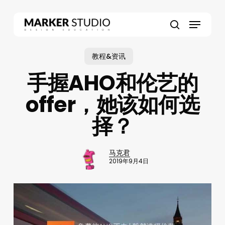
Skip
to
Menu
main
search
content
教程&资讯
手握AHO和伦艺的
offer，她该如何选
择？
马克君
2019年9月4日