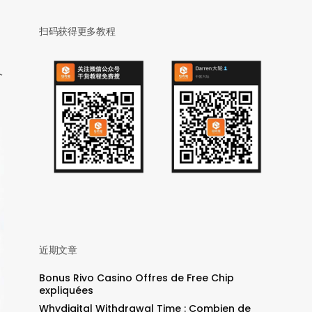
扫码获得更多教程
个
近期文章
Bonus Rivo Casino Offres de Free Chip
expliquées
Whydigital Withdrawal Time : Combien de