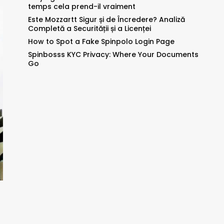
temps cela prend-il vraiment
Este Mozzartt Sigur și de Încredere? Analiză
Completă a Securității și a Licenței
How to Spot a Fake Spinpolo Login Page
Spinbosss KYC Privacy: Where Your Documents
Go