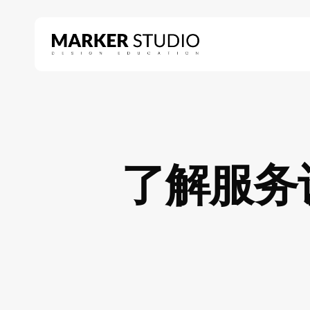
Skip
to
main
content
Hit enter to search or ESC to close
了解服务