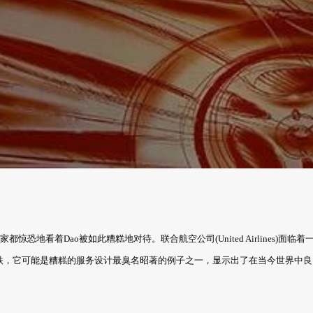
都惊恐地看着Dao被如此糟糕地对待。联合航空公司(United Airlines)面临着
跌，它可能是糟糕的服务设计最臭名昭著的例子之一，显示出了在当今世界中良