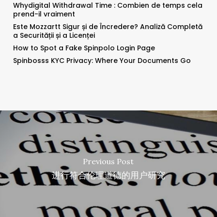
Whydigital Withdrawal Time : Combien de temps cela
prend-il vraiment
Este Mozzartt Sigur și de Încredere? Analiză Completă
a Securității și a Licenței
How to Spot a Fake Spinpolo Login Page
Spinbosss KYC Privacy: Where Your Documents Go
Previous Post
进行符合伦理道德的用户研究