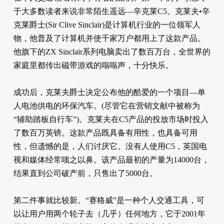
于大多数读者来说非常陌生遥远—辛克莱C5。克莱夫•辛
克莱爵士(Sir Clive Sinclair)是计算机行业的一位领军人
物，他普及了计算机并使千家万户都用上了这款产品。
他旗下的ZX Sinclair系列电脑卖出了数百万台，全世界的
家庭里都传出磁带游戏的嗡嗡声，十分快乐。
成功后，克莱夫爵士决定公布他的酷爱的一个项目—单
人电池供电的环保汽车。(尽管它在营销文献中被称为
“辅助踏板自行车”)。克莱夫在C5产品的投放市场时投入
了数百万英镑。这款产品既具备有用性，也具备可用
性，但遗憾的是，人们讨厌它。没有人使用C5，英国电
视和媒体经常嗤之以鼻。该产品最初的产量为14000台，
结果直到公司破产前，只售出了5000台。
第二件事就比较新。“赛格威”是一种个人交通工具，可
以让用户用两个轮子去（几乎）任何地方，它于2001年