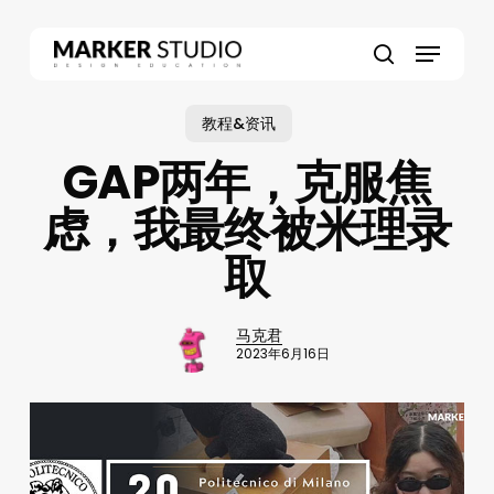
Skip
to
Menu
main
search
content
教程&资讯
GAP两年，克服焦
虑，我最终被米理录
取
马克君
2023年6月16日