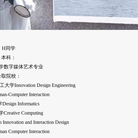
H同学
本科：
学数字媒体艺术专业
录取院校：
vation Design Engineering
omputer Interaction
ign Informatics
eative Computing
ation and Interaction Design
omputer Interaction