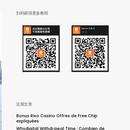
扫码获得更多教程
近期文章
Bonus Rivo Casino Offres de Free Chip
expliquées
Whydigital Withdrawal Time : Combien de