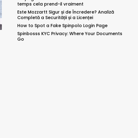
temps cela prend-il vraiment
Este Mozzartt Sigur și de Încredere? Analiză
Completă a Securității și a Licenței
How to Spot a Fake Spinpolo Login Page
Spinbosss KYC Privacy: Where Your Documents
Go