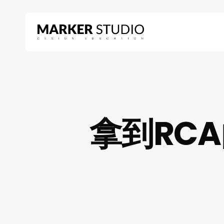
Skip
to
main
content
Hit enter to search or ESC to close
拿到RCA