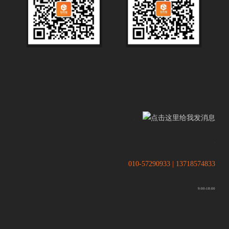
.
.
010-57290933 | 13718574833
9:00-18:00