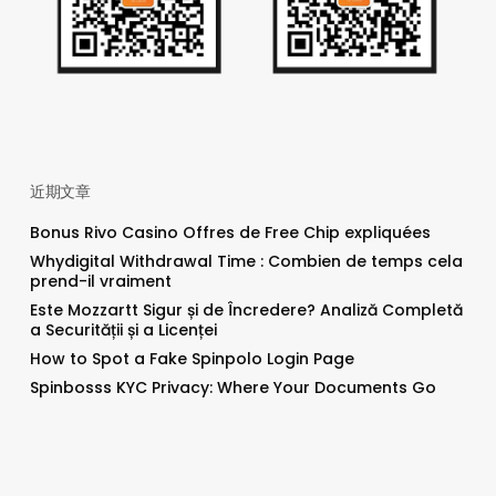
近期文章
Bonus Rivo Casino Offres de Free Chip expliquées
Whydigital Withdrawal Time : Combien de temps cela
prend-il vraiment
Este Mozzartt Sigur și de Încredere? Analiză Completă
a Securității și a Licenței
How to Spot a Fake Spinpolo Login Page
Spinbosss KYC Privacy: Where Your Documents Go