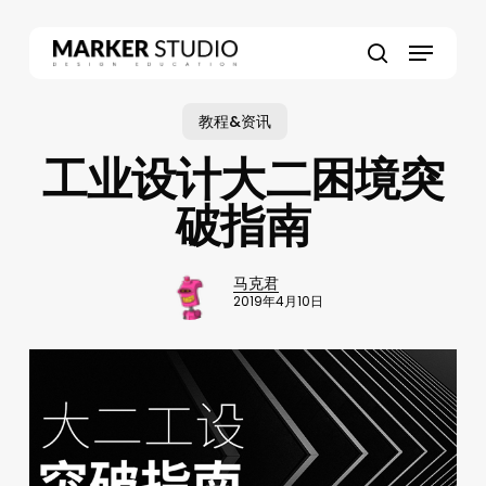
Skip
to
Menu
main
search
content
教程&资讯
工业设计大二困境突
破指南
马克君
2019年4月10日