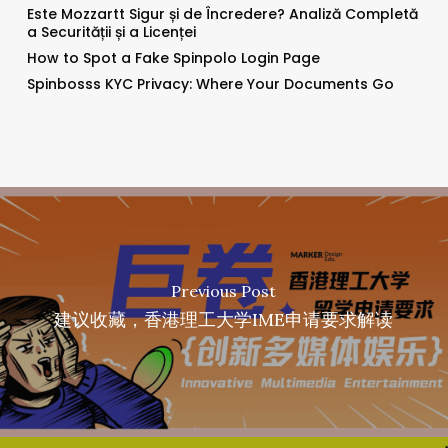
Este Mozzartt Sigur și de Încredere? Analiză Completă
a Securității și a Licenței
How to Spot a Fake Spinpolo Login Page
Spinbosss KYC Privacy: Where Your Documents Go
Previous Post
建议收藏，香港理工大学IME申请要求解读