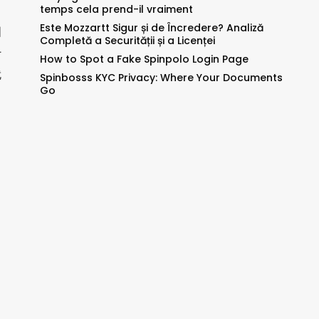
temps cela prend-il vraiment
Este Mozzartt Sigur și de Încredere? Analiză
国
Completă a Securității și a Licenței
什
How to Spot a Fake Spinpolo Login Page
就
Spinbosss KYC Privacy: Where Your Documents
Go