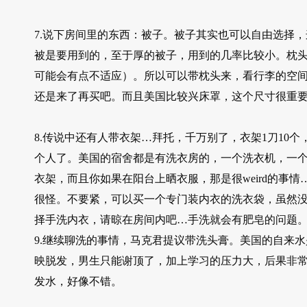
7.说下房间里的东西：被子。被子其实也可以自由选择，这里
被是要用到的，至于厚的被子，用到的几率比较小。枕
可能会有点不适应）。所以可以带枕头来，看行李的空间决
还是来了再买吧。而且美国比较兴床罩，这个尺寸很重
8.传说中还有人带衣架…拜托，千万别了，衣架1刀10
个人了。美国的宿舍都是有洗衣房的，一个洗衣机，一
衣架，而且你如果在阳台上晒衣服，那是很weird的事
很怪。不要紧，可以买一个专门装内衣的洗衣袋，虽然
择手洗内衣，请晾在房间内吧…手洗就会有肥皂的问题
9.继续聊洗的事情，马克君提议带洗头膏。美国的自来
映脱发，男生只能谢顶了，加上学习的压力大，后果非
发水，好像不错。