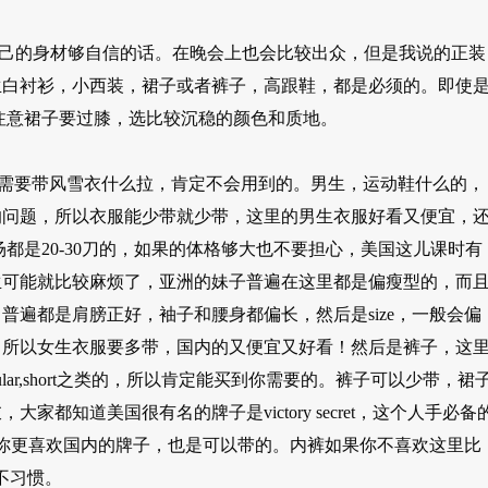
自己的身材够自信的话。在晚会上也会比较出众，但是我说的正装
生白衬衫，小西装，裙子或者裤子，高跟鞋，都是必须的。即使
 up的。注意裙子要过膝，选比较沉稳的颜色和质地。
就不需要带风雪衣什么拉，肯定不会用到的。男生，运动鞋什么的，
的问题，所以衣服能少带就少带，这里的男生衣服好看又便宜，
大卖场都是20-30刀的，如果的体格够大也不要担心，美国这儿课时有
生可能就比较麻烦了，亚洲的妹子普遍在这里都是偏瘦型的，而
遍都是肩膀正好，袖子和腰身都偏长，然后是size，一般会偏
。所以女生衣服要多带，国内的又便宜又好看！然后是裤子，这
ular,short之类的，所以肯定能买到你需要的。裤子可以少带，裙
都知道美国很有名的牌子是victory secret，这个人手必备
你更喜欢国内的牌子，也是可以带的。内裤如果你不喜欢这里比
不习惯。