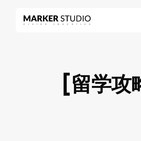
Skip
to
main
content
Hit enter to search or ESC to close
[留学攻