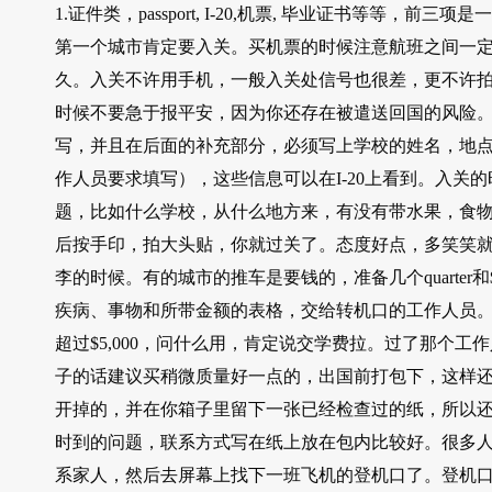
1.证件类，passport, I-20,机票, 毕业证书等
第一个城市肯定要入关。买机票的时候注意航班之间一定
久。入关不许用手机，一般入关处信号也很差，更不许
时候不要急于报平安，因为你还存在被遣送回国的风险。一
写，并且在后面的补充部分，必须写上学校的姓名，地
作人员要求填写），这些信息可以在I-20上看到。入关的时
题，比如什么学校，从什么地方来，有没有带水果，食
后按手印，拍大头贴，你就过关了。态度好点，多笑笑
李的时候。有的城市的推车是要钱的，准备几个quarte
疾病、事物和所带金额的表格，交给转机口的工作人员
超过$5,000，问什么用，肯定说交学费拉。过了那个工作
子的话建议买稍微质量好一点的，出国前打包下，这样
开掉的，并在你箱子里留下一张已经检查过的纸，所以还
时到的问题，联系方式写在纸上放在包内比较好。很多
系家人，然后去屏幕上找下一班飞机的登机口了。登机口