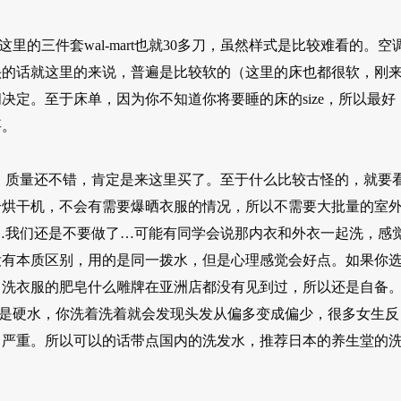
的三件套wal-mart也就30多刀，虽然样式是比较难看的。空
头的话就这里的来说，普遍是比较软的（这里的床也都很软，刚
定。至于床单，因为你不知道你将要睡的床的size，所以最好
要。
个，质量还不错，肯定是来这里买了。至于什么比较古怪的，就要
个烘干机，不会有需要爆晒衣服的情况，所以不需要大批量的室
情…我们还是不要做了…可能有同学会说那内衣和外衣一起洗，感
没有本质区别，用的是同一拨水，但是心理感觉会好点。如果你
。洗衣服的肥皂什么雕牌在亚洲店都没有见到过，所以还是自备
水是硬水，你洗着洗着就会发现头发从偏多变成偏少，很多女生反
常严重。所以可以的话带点国内的洗发水，推荐日本的养生堂的