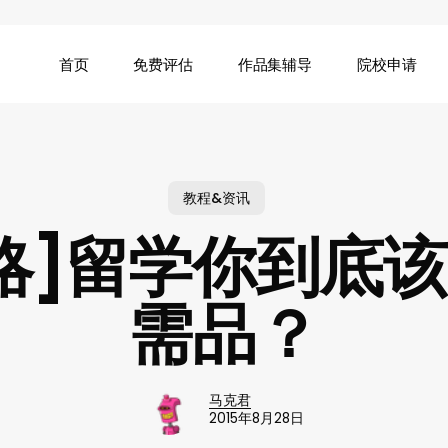
首页
免费评估
作品集辅导
院校申请
教程&资讯
略]留学你到底
需品？
马克君
2015年8月28日