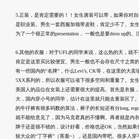
5.正装，是肯定需要的！！女生唐装可以带，如果你对
是职业装。男生一套西服加领带皮鞋，肯定少不了。女
为了一个很正常的presentation， 一般也是要dress
6.其他的衣服：对于UFL的同学来说，这么热的天，
肯定是这里买比较便宜。男生一般也不会存在尺寸之类
有一些国内的“名牌”，什么Levi’s, CK等，在这里的
5XX系列的，所以衣服可以省下很多空间和重量了。女
美国人的品位在女装上还需要很大的提高。首先是衣服，普
大，国内穿小号的同学，估计在这里就只能去童装区了
的牛仔裤有很多码数的算法，裤子的长短还有分long, reg
就不能给意见了，因为马克君真的不懂啊。再者就是内衣，大家
牌子还是很不错的，设计好看，价格也还OK，当然如果
较大众的“丁字裤”（害羞~），还是国内带吧。很多人穿