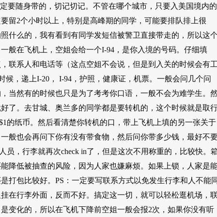
等，前三项是一定要随身带的，切记切记。不管在哪个城市，只要入美国境内的
要留2个小时以上，特别是高峰期的同学，可能要排队排上很
拍照什么的，我有看到有同学发短信被警卫直接带走的，所以这
般在飞机上，空姐会给一个I-94，是你入境的号码。仔细填
点，联系人和电话等（这点空姐不会说，但是到入关的时候会有
候，递上I-20， I-94，护照，健康证，机票。一般会问几个问
物，当然有的时候也只是为了考考你口语，一般不会为难学生。
就好了。去甘城、奥兰多的同学都是要转机的，这个时候就是取
r和$1的纸币。然后看清楚你转机的口，带上飞机上填的另一张关于
。一般也会再问下你有没有带食物，然后问你带多少钱，最好不
人员，行李就再次check in了，但是这次不用称重的，比较快。
还能降低被抽查的风险，因为人家也嫌麻烦。如果上锁，人家是
是打包比较好。PS：一定要写联系方式以免发生行李和人不能
人挂在行李外面，反而不好。搞定这一切，就可以轻松逛机场，
是变化的，所以在飞机下降前空姐一般会报2次，如果你没有听