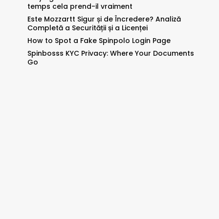
temps cela prend-il vraiment
Este Mozzartt Sigur și de Încredere? Analiză
Completă a Securității și a Licenței
How to Spot a Fake Spinpolo Login Page
Spinbosss KYC Privacy: Where Your Documents
Go