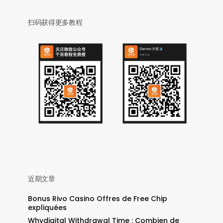
扫码获得更多教程
近期文章
Bonus Rivo Casino Offres de Free Chip
expliquées
Whydigital Withdrawal Time : Combien de