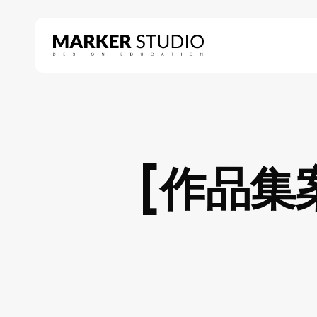
Skip
to
main
content
Hit enter to search or ESC to close
[作品集