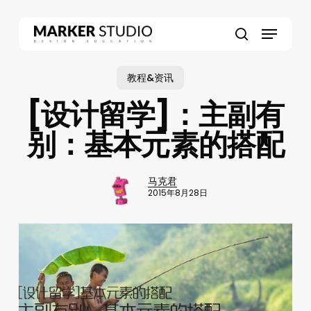
Skip
to
Menu
main
search
content
教程&资讯
[设计留学]：主副有
别：基本元素的搭配
马克君
2015年8月28日