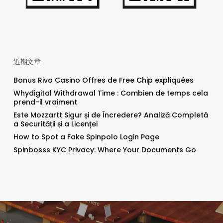
近期文章
Bonus Rivo Casino Offres de Free Chip expliquées
Whydigital Withdrawal Time : Combien de temps cela
prend-il vraiment
Este Mozzartt Sigur și de Încredere? Analiză Completă
a Securității și a Licenței
How to Spot a Fake Spinpolo Login Page
Spinbosss KYC Privacy: Where Your Documents Go