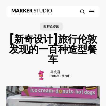
Skip
to
Menu
main
search
content
教程&资讯
[新奇设计]旅行伦敦
发现的一百种造型餐
车
马克君
2015年8月28日