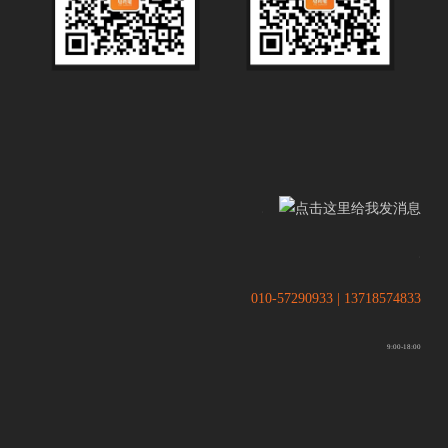
.
.
010-57290933 | 13718574833
9:00-18:00