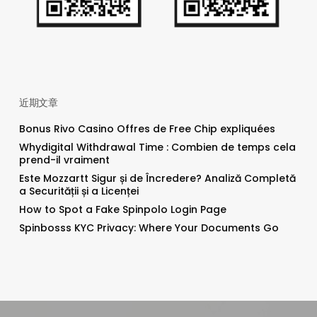
近期文章
Bonus Rivo Casino Offres de Free Chip expliquées
Whydigital Withdrawal Time : Combien de temps cela
prend-il vraiment
Este Mozzartt Sigur și de Încredere? Analiză Completă
a Securității și a Licenței
How to Spot a Fake Spinpolo Login Page
Spinbosss KYC Privacy: Where Your Documents Go