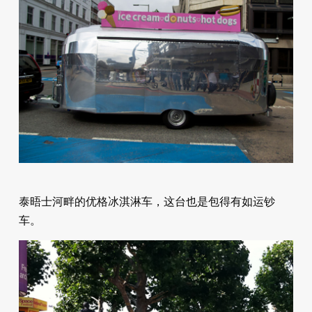
泰晤士河畔的优格冰淇淋车，这台也是包得有如运钞
车。