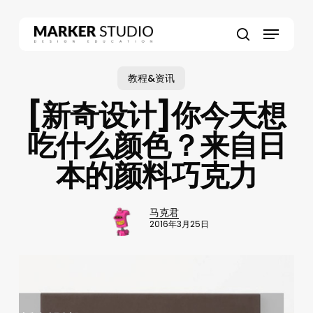
Skip
to
Menu
main
search
content
教程&资讯
[新奇设计]你今天想
吃什么颜色？来自日
本的颜料巧克力
马克君
2016年3月25日