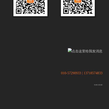
.
.
010-57290933 | 13718574833
9:00-18:00