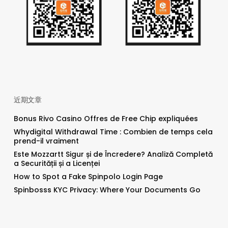
近期文章
Bonus Rivo Casino Offres de Free Chip expliquées
Whydigital Withdrawal Time : Combien de temps cela
prend-il vraiment
Este Mozzartt Sigur și de Încredere? Analiză Completă
a Securității și a Licenței
How to Spot a Fake Spinpolo Login Page
Spinbosss KYC Privacy: Where Your Documents Go