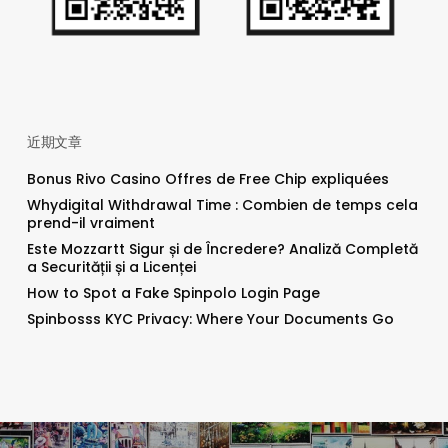
近期文章
Bonus Rivo Casino Offres de Free Chip expliquées
Whydigital Withdrawal Time : Combien de temps cela
prend-il vraiment
Este Mozzartt Sigur și de Încredere? Analiză Completă
a Securității și a Licenței
How to Spot a Fake Spinpolo Login Page
Spinbosss KYC Privacy: Where Your Documents Go