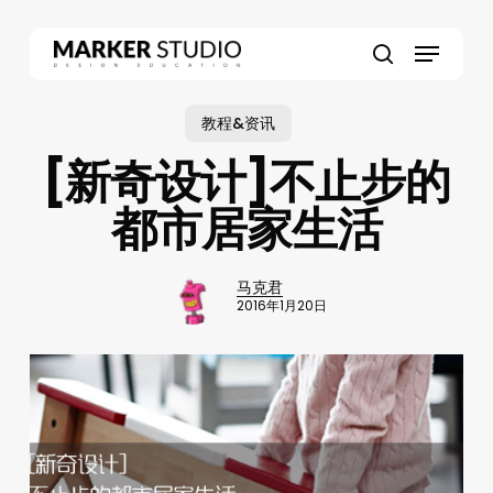
Skip
to
Menu
main
search
content
教程&资讯
[新奇设计]不止步的
都市居家生活
马克君
2016年1月20日