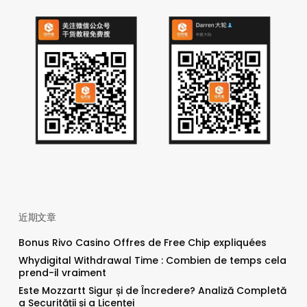
近期文章
Bonus Rivo Casino Offres de Free Chip expliquées
Whydigital Withdrawal Time : Combien de temps cela
prend-il vraiment
Este Mozzartt Sigur și de Încredere? Analiză Completă
a Securității și a Licenței