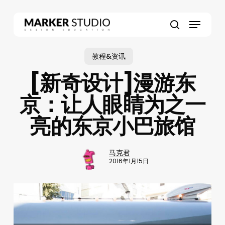
Skip
to
Menu
main
search
content
教程&资讯
[新奇设计]漫游东
京：让人眼睛为之一
亮的东京小巴旅馆
马克君
2016年1月15日