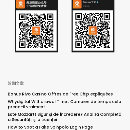
近期文章
Bonus Rivo Casino Offres de Free Chip expliquées
Whydigital Withdrawal Time : Combien de temps cela
prend-il vraiment
Este Mozzartt Sigur și de Încredere? Analiză Completă
a Securității și a Licenței
How to Spot a Fake Spinpolo Login Page