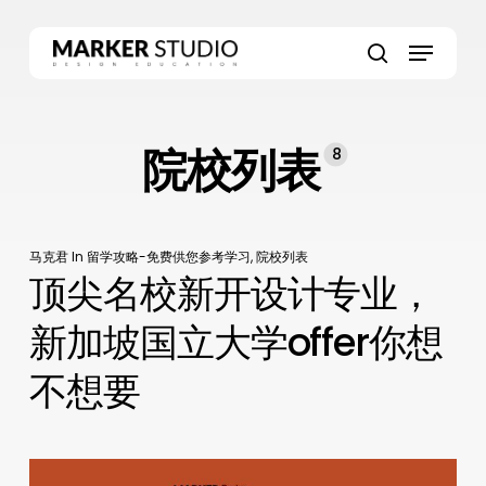
Skip
to
Menu
main
search
content
院校列表
8
马克君
In
留学攻略-免费供您参考学习
,
院校列表
顶尖名校新开设计专业，
新加坡国立大学offer你想
不想要