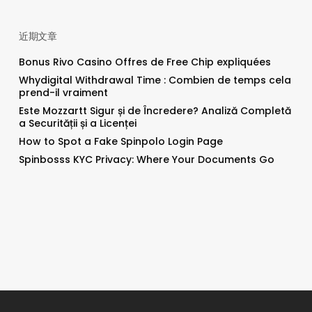
近期文章
Bonus Rivo Casino Offres de Free Chip expliquées
Whydigital Withdrawal Time : Combien de temps cela
prend-il vraiment
Este Mozzartt Sigur și de Încredere? Analiză Completă
a Securității și a Licenței
How to Spot a Fake Spinpolo Login Page
Spinbosss KYC Privacy: Where Your Documents Go