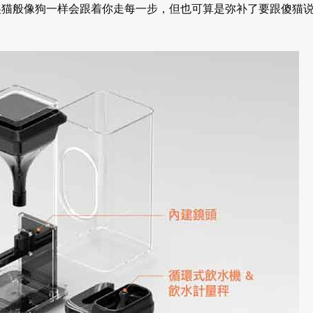
傻猫般像狗一样会跟着你走每一步，但也可算是弥补了要跟傻猫