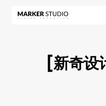
Skip
to
main
content
Hit enter to search or ESC to close
[新奇设