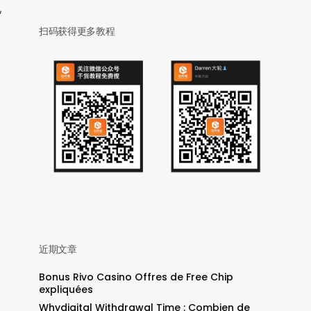
说
扫码获得更多教程
近期文章
Bonus Rivo Casino Offres de Free Chip
expliquées
Whydigital Withdrawal Time : Combien de