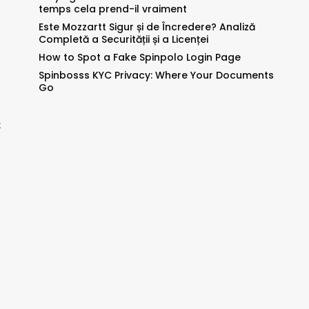
temps cela prend-il vraiment
Este Mozzartt Sigur și de Încredere? Analiză
Completă a Securității și a Licenței
How to Spot a Fake Spinpolo Login Page
Spinbosss KYC Privacy: Where Your Documents
Go
是