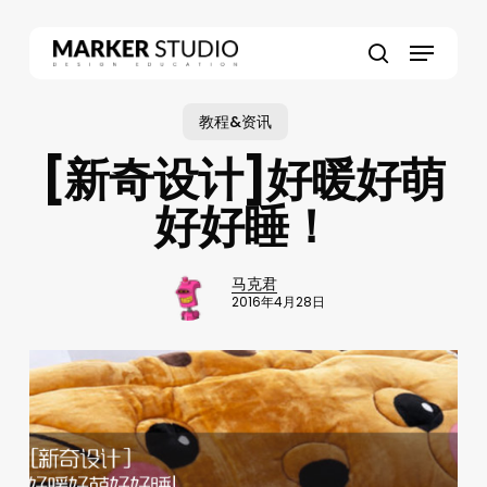
Skip
to
Menu
main
search
content
教程&资讯
[新奇设计]好暖好萌
好好睡！
马克君
2016年4月28日