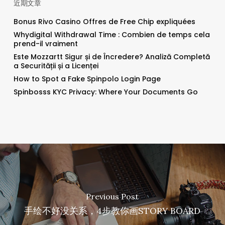
近期文章
Bonus Rivo Casino Offres de Free Chip expliquées
Whydigital Withdrawal Time : Combien de temps cela
prend-il vraiment
Este Mozzartt Sigur și de Încredere? Analiză Completă
a Securității și a Licenței
How to Spot a Fake Spinpolo Login Page
Spinbosss KYC Privacy: Where Your Documents Go
Previous Post
手绘不好没关系，4步教你画STORY BOARD