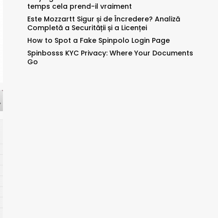
temps cela prend-il vraiment
Este Mozzartt Sigur și de Încredere? Analiză
Completă a Securității și a Licenței
How to Spot a Fake Spinpolo Login Page
Spinbosss KYC Privacy: Where Your Documents
Go