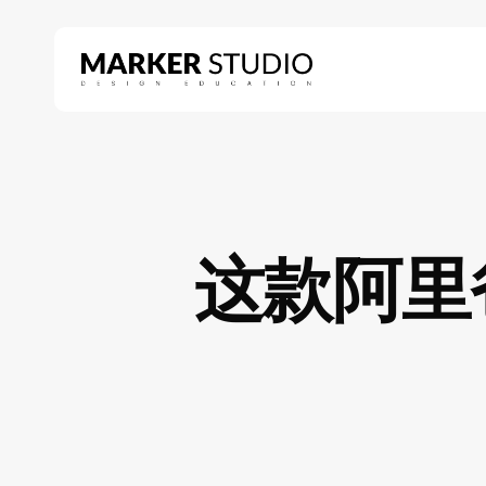
Skip
to
main
content
Hit enter to search or ESC to close
这款阿里